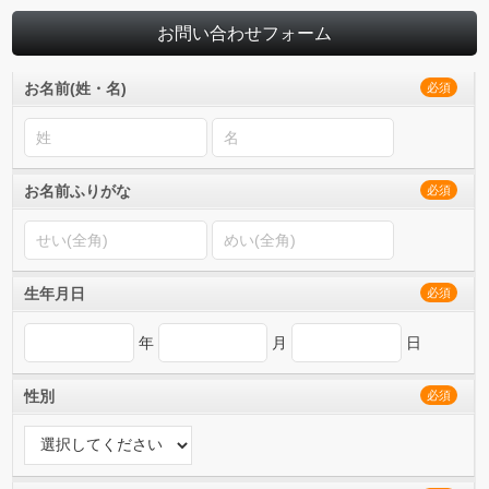
お問い合わせフォーム
お名前(姓・名)
必須
お名前ふりがな
必須
生年月日
必須
年
月
日
性別
必須