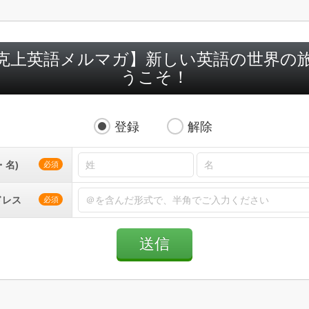
克上英語メルマガ】新しい英語の世界の
うこそ！
登録
解除
・名)
必須
ドレス
必須