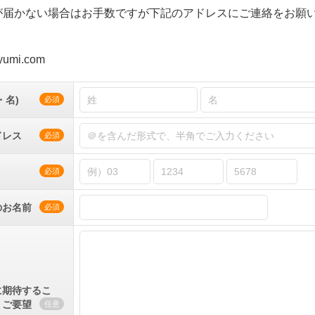
が届かない場合はお手数ですが下記のアドレスにご連絡をお願
yumi.com
・名)
必須
ドレス
必須
必須
のお名前
必須
に期待するこ
・ご要望
任意