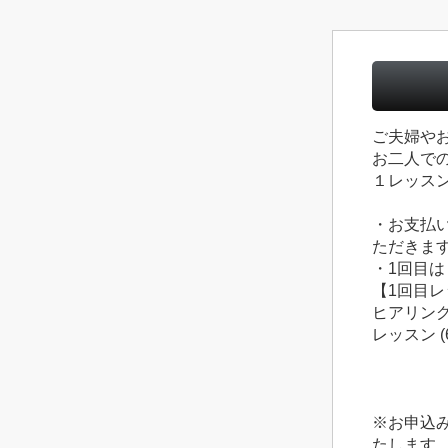
ご夫婦や
お二人で
１レッスン6
・お支払
ただきま
・1回目は
【1回目
ヒアリング
レッスン (
※お申込
たします