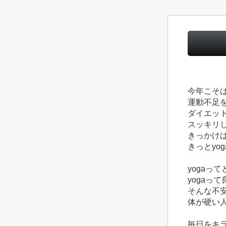
今年こそ
運動不足
ダイエッ
スッキリ
きっかけ
きっとyo
yogaっ
yogaっ
そんな不
体が硬い人
毎日をキ