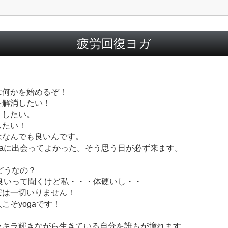
疲労回復ヨガ
は何かを始めるぞ！
を解消したい！
トしたい。
したい！
はなんでも良いんです。
gaに出会ってよかった。そう思う日が必ず来ます。
てどうなの？
て良いって聞くけど私・・・体硬いし・・
安は一切いりません！
こそyogaです！
ラキラ輝きながら生きている自分を誰もが憧れます。