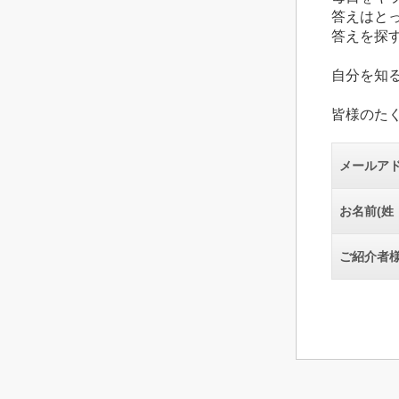
答えはと
答えを探
自分を知
皆様のた
メールア
お名前(姓
ご紹介者